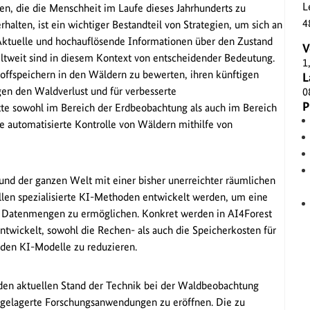
L
n, die die Menschheit im Laufe dieses Jahrhunderts zu
4
alten, ist ein wichtiger Bestandteil von Strategien, um sich an
ktuelle und hochauflösende Informationen über den Zustand
V
eltweit sind in diesem Kontext von entscheidender Bedeutung.
1
offspeichern in den Wäldern zu bewerten, ihren künftigen
L
n den Waldverlust und für verbesserte
0
P
itte sowohl im Bereich der Erdbeobachtung als auch im Bereich
e automatisierte Kontrolle von Wäldern mithilfe von
und der ganzen Welt mit einer bisher unerreichter räumlichen
ollen spezialisierte KI-Methoden entwickelt werden, um eine
en Datenmengen zu ermöglichen. Konkret werden in AI4Forest
ntwickelt, sowohl die Rechen- als auch die Speicherkosten für
den KI-Modelle zu reduzieren.
den aktuellen Stand der Technik bei der Waldbeobachtung
chgelagerte Forschungsanwendungen zu eröffnen. Die zu