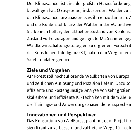
Der Klimawandel ist eine der größten Herausforderunge
bewältigen hat. Ökosysteme, insbesondere Wälder zu erh
den Klimawandel anzupassen bzw. ihn einzudämmen. A
und die Kohlenstoffbilanz der Wälder in der EU und w
Sie können helfen, den aktuellen Zustand von Kohlenst
Zustand vorherzusagen und geeignete Maßnahmen gege
Waldbewirtschaftungsstrategien zu ergreifen. Fortschr
der Künstlichen Intelligenz (KI) haben den Weg für ein
Satellitendaten geebnet.
Ziele und Vorgehen
AI4Forest soll hochauflösende Waldkarten von Europa 
und zeitlichen Auflösung und Präzision liefern. Dazu s
effiziente und kostengünstige Analyse von sehr groß
skalierbare und effiziente KI-Techniken mit dem Ziel e
die Trainings- und Anwendungsphasen der entsprechen
Innovationen und Perspektiven
Das Konsortium von AI4Forest plant mit dem Projekt, 
signifikant zu verbessern und zahlreiche Wege für na